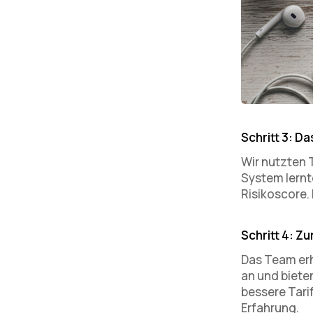
Schritt 3: D
Wir nutzten 
System lernt
Risikoscore.
Schritt 4: Z
Das Team erh
an und biete
bessere Tari
Erfahrung.