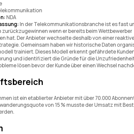
e
lekommunikation
n:
NDA
assung:
In der Telekommunikationsbranche ist es fast 
n zurückzugewinnen wenn er bereits beim Wettbewerber
en hat. Der Anbieter wechselte deshalb von einer reaktive
trategie. Gemeinsam haben wir historische Daten organis
dell trainiert. Dieses Modell erkennt gefährdete Kunde
rung und identifiziert die Gründe für die Unzufriedenhei
bleme lösen bevor der Kunde über einen Wechsel nachd
ftsbereich
en ist ein etablierter Anbieter mit über 70.000 Abonnent
Abwanderungsquote von 15 % musste der Umsatz mit Be
erden.
m