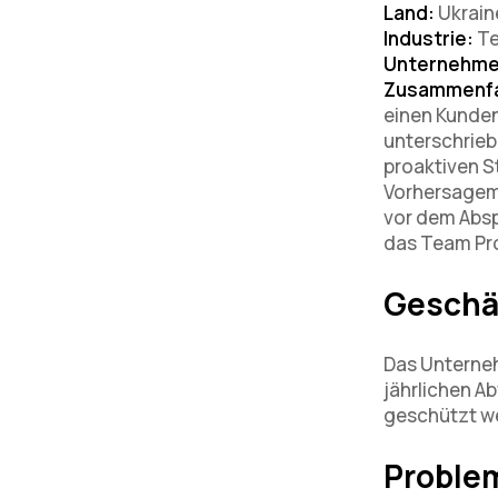
Land:
Ukrain
Industrie:
Te
Unternehme
Zusammenf
einen Kunde
unterschrieb
proaktiven S
Vorhersagemo
vor dem Absp
das Team Pro
Geschä
Das Unternehm
jährlichen 
geschützt w
Proble