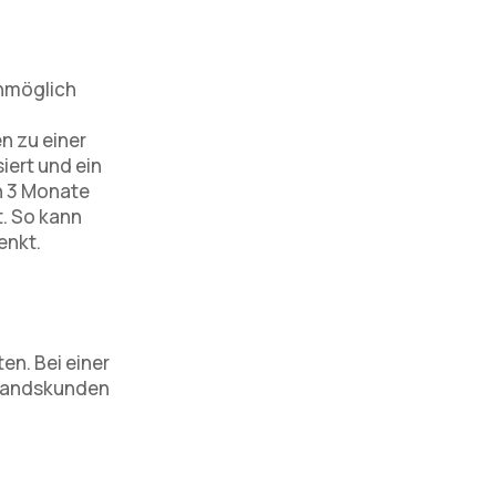
unmöglich
n zu einer
iert und ein
n 3 Monate
t. So kann
enkt.
en. Bei einer
standskunden