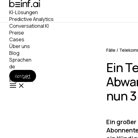
KI-Lösungen
Predictive Analytics
Conversational KI
Preise
Сases
Über uns
Fälle
/
Telekomm
Blog
Sprachen
Ein T
de
Deutsch
Kontakt
Abwan
Kontakt
English (UK)
nun 3
Ein großer
Abonnente