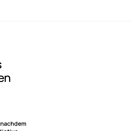
s
en
, nachdem