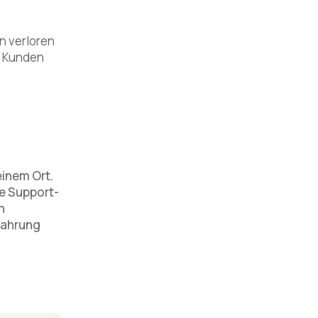
n verloren
e Kunden
inem Ort.
ie Support-
n
rfahrung