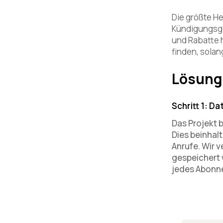
Die größte He
Kündigungsges
und Rabatte 
finden, solan
Lösung
Schritt 1: 
Das Projekt 
Dies beinhal
Anrufe. Wir 
gespeichert w
jedes Abonne