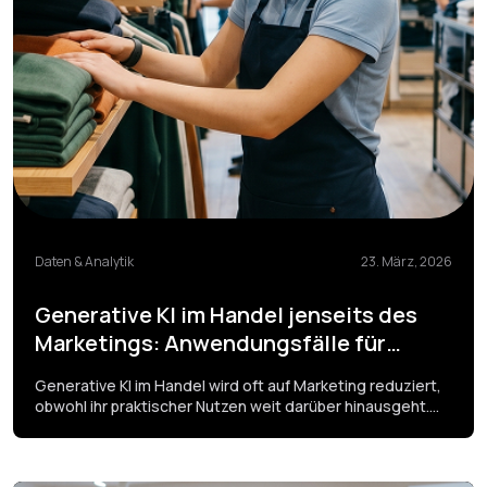
Daten & Analytik
23. März, 2026
Generative KI im Handel jenseits des
Marketings: Anwendungsfälle für
Betriebsabläufe, Schulung und
Generative KI im Handel wird oft auf Marketing reduziert,
Prognosen
obwohl ihr praktischer Nutzen weit darüber hinausgeht.
Dieser Artikel zeigt, wie sie Betriebsabläufe, Schulungen
und Prognoseprozesse unterstützen kann – besonders
dort, wo Informationen schnell erstellt, aktualisiert und