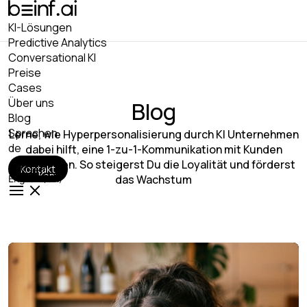
KI-Lösungen
Predictive Analytics
Conversational KI
Preise
Сases
Über uns
Blog
Blog
Sprachen
Lerne, wie Hyperpersonalisierung durch KI Unternehmen
de
dabei hilft, eine 1-zu-1-Kommunikation mit Kunden
aufzubauen. So steigerst Du die Loyalität und förderst
Deutsch
Kontakt
Kontakt
das Wachstum
English (UK)