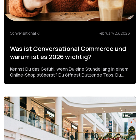
Conversational KI
February 23, 2026
Was ist Conversational Commerce und
warum ist es 2026 wichtig?
Kennst Du das Gefühl, wenn Du eine Stunde lang in einem
Online-Shop stöberst? Du öffnest Dutzende Tabs. Du
vergleichst Produkte und liest Bewertungen. Am Ende
schließt Du alles, ohne etwas zu kaufen. Es gibt sogar ein
bekanntes Meme mit einer müden Bulldogge dazu. Man
scrollt durch unzählige Artikel und findet am Ende nichts.