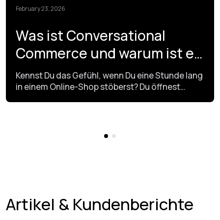
February 23, 2026
Was ist Conversational
Commerce und warum ist es
2026 wichtig?
Kennst Du das Gefühl, wenn Du eine Stunde lang
in einem Online-Shop stöberst? Du öffnest
Dutzende Tabs. Du vergleichst Produkte und
liest Bewertungen. Am Ende schließt Du alles,
ohne etwas zu kaufen. Es gibt sogar ein
bekanntes Meme mit einer müden Bulldogge
dazu. Man scrollt durch unzählige Artikel und
findet am Ende nichts.
Artikel & Kundenberichte