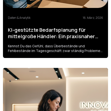
Daten & Analytik
16. März, 2026
KI-gestützte Bedarfsplanung für
mittelgroße Händler: Ein praxisnaher
Implementierungsleitfaden
Kennst Du das Gefühl, dass Überbestände und
Fehlbestände im Tagesgeschäft zwar ständig Probleme
verursachen, aber trotzdem oft wie ein unvermeidlicher
Nebeneffekt behandelt werden? Genau das wird für viele
Händler zunehmend teuer.